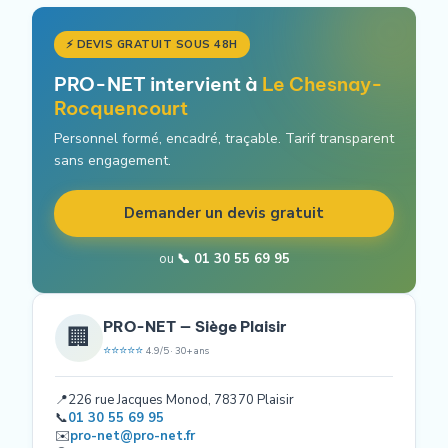
⚡ DEVIS GRATUIT SOUS 48H
PRO-NET intervient à
Le Chesnay-
Rocquencourt
Personnel formé, encadré, traçable. Tarif transparent
sans engagement.
Demander un devis gratuit
ou
📞 01 30 55 69 95
PRO-NET — Siège Plaisir
🏢
⭐⭐⭐⭐⭐
4.9/5 · 30+ ans
📍
226 rue Jacques Monod, 78370 Plaisir
📞
01 30 55 69 95
✉️
pro-net@pro-net.fr