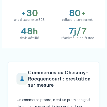
+30
80+
ans d'expérience B2B
collaborateurs formés
48h
7j/7
devis détaillé
réactivité Île-de-France
Commerces au Chesnay-
🧹
Rocquencourt : prestation
sur mesure
Un commerce propre, c'est un premier signal
de confiance envoyé à chaque client qui