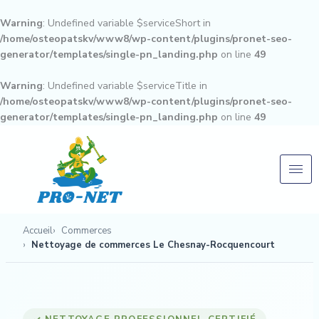
Aller
au
Warning
: Undefined variable $serviceShort in
contenu
/home/osteopatskv/www8/wp-content/plugins/pronet-seo-
generator/templates/single-pn_landing.php
on line
49
Warning
: Undefined variable $serviceTitle in
/home/osteopatskv/www8/wp-content/plugins/pronet-seo-
generator/templates/single-pn_landing.php
on line
49
Accueil
Commerces
Nettoyage de commerces Le Chesnay-Rocquencourt