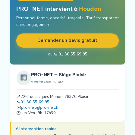
PRO-NET intervient à
Houdan
Personnel formé, encadré, traçable. Tarif transparent
sans engagement.
Demander un devis gratuit
ou
📞 01 30 55 69 95
PRO-NET — Siège Plaisir
🏢
⭐⭐⭐⭐⭐
4.9/5 · 30+ ans
📍
226 rue Jacques Monod, 78370 Plaisir
📞
01 30 55 69 95
✉️
pro-net@pro-net.fr
🕐
Lun-Ven : 9h-17h30
⚡ Intervention rapide