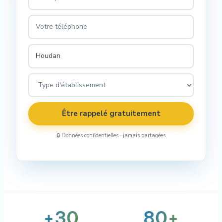
Être rappelé gratuitement
🔒 Données confidentielles · jamais partagées
+30
80+