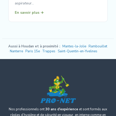
aspirateur…
En savoir plus →
Aussi à Houdan et à proximité :
Mantes-la-Jolie
Rambouillet
Nanterre
Paris 15e
Trappes
Saint-Quentin-en-Yvelines
Nos professionnels ont
30 ans d’expérience
et sont formés aux
règles d’hygiène et de sécurité en vigueur, en interne comme en