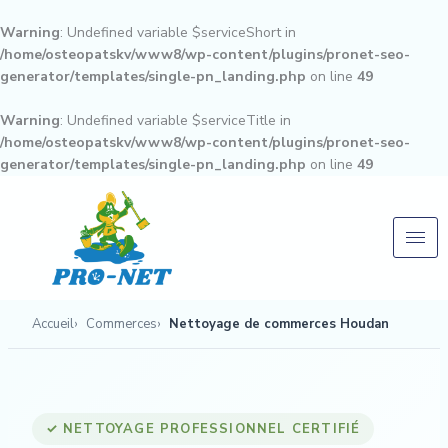
Aller
au
Warning
: Undefined variable $serviceShort in
contenu
/home/osteopatskv/www8/wp-content/plugins/pronet-seo-
generator/templates/single-pn_landing.php
on line
49
Warning
: Undefined variable $serviceTitle in
/home/osteopatskv/www8/wp-content/plugins/pronet-seo-
generator/templates/single-pn_landing.php
on line
49
Accueil
Commerces
Nettoyage de commerces Houdan
✓ NETTOYAGE PROFESSIONNEL CERTIFIÉ