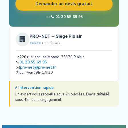
Demander un devis gratuit
ou
📞 01 30 55 69 95
PRO-NET — Siège Plaisir
🏢
⭐⭐⭐⭐⭐
4.9/5 · 30+ ans
📍
226 rue Jacques Monod, 78370 Plaisir
📞
01 30 55 69 95
✉️
pro-net@pro-net.fr
🕐
Lun-Ven : 9h-17h30
⚡ Intervention rapide
Un expert vous rappelle sous 2h ouvrées. Devis détaillé
sous 48h sans engagement.