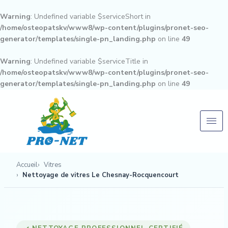
Aller
au
Warning
: Undefined variable $serviceShort in
contenu
/home/osteopatskv/www8/wp-content/plugins/pronet-seo-
generator/templates/single-pn_landing.php
on line
49
Warning
: Undefined variable $serviceTitle in
/home/osteopatskv/www8/wp-content/plugins/pronet-seo-
generator/templates/single-pn_landing.php
on line
49
Accueil
Vitres
Nettoyage de vitres Le Chesnay-Rocquencourt