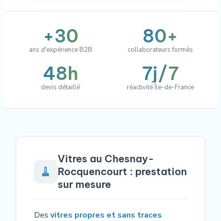
+30
80+
ans d'expérience B2B
collaborateurs formés
48h
7j/7
devis détaillé
réactivité Île-de-France
Vitres au Chesnay-
🧹
Rocquencourt : prestation
sur mesure
Des
vitres propres et sans traces