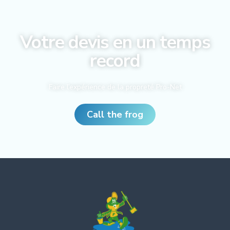
Votre devis en un temps
record
Faire l’expérience de la propreté Pro-Net
Call the frog