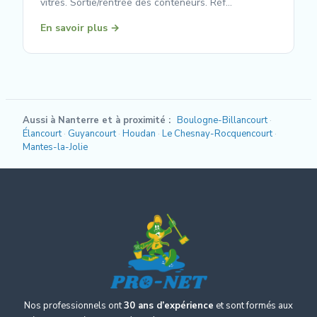
vitres. Sortie/rentrée des conteneurs. Réf…
En savoir plus →
Aussi à Nanterre et à proximité :
Boulogne-Billancourt
Élancourt
Guyancourt
Houdan
Le Chesnay-Rocquencourt
Mantes-la-Jolie
Nos professionnels ont
30 ans d’expérience
et sont formés aux