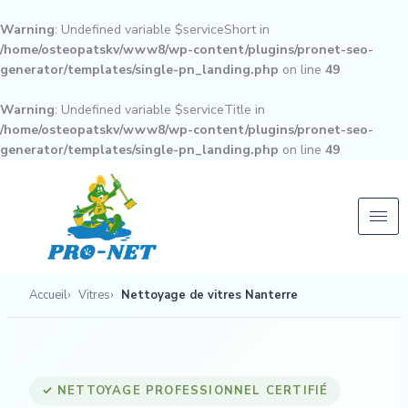
Aller
au
Warning
: Undefined variable $serviceShort in
contenu
/home/osteopatskv/www8/wp-content/plugins/pronet-seo-
generator/templates/single-pn_landing.php
on line
49
Warning
: Undefined variable $serviceTitle in
/home/osteopatskv/www8/wp-content/plugins/pronet-seo-
generator/templates/single-pn_landing.php
on line
49
Accueil
Vitres
Nettoyage de vitres Nanterre
✓ NETTOYAGE PROFESSIONNEL CERTIFIÉ