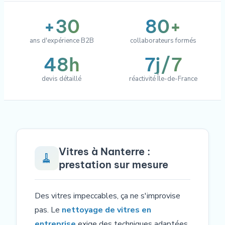
+30
80+
ans d'expérience B2B
collaborateurs formés
48h
7j/7
devis détaillé
réactivité Île-de-France
Vitres à Nanterre :
🧹
prestation sur mesure
Des vitres impeccables, ça ne s'improvise
pas. Le
nettoyage de vitres en
entreprise
exige des techniques adaptées