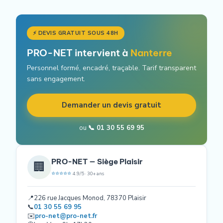
⚡ DEVIS GRATUIT SOUS 48H
PRO-NET intervient à
Nanterre
Personnel formé, encadré, traçable. Tarif transparent
sans engagement.
Demander un devis gratuit
ou
📞 01 30 55 69 95
PRO-NET — Siège Plaisir
🏢
⭐⭐⭐⭐⭐
4.9/5 · 30+ ans
📍
226 rue Jacques Monod, 78370 Plaisir
📞
01 30 55 69 95
✉️
pro-net@pro-net.fr