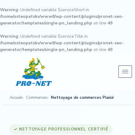
Aller
au
Warning
: Undefined variable $serviceShort in
contenu
/home/osteopatskv/www8/wp-content/plugins/pronet-seo-
generator/templates/single-pn_landing.php
on line
49
Warning
: Undefined variable $serviceTitle in
/home/osteopatskv/www8/wp-content/plugins/pronet-seo-
generator/templates/single-pn_landing.php
on line
49
Accueil
Commerces
Nettoyage de commerces Plaisir
✓ NETTOYAGE PROFESSIONNEL CERTIFIÉ