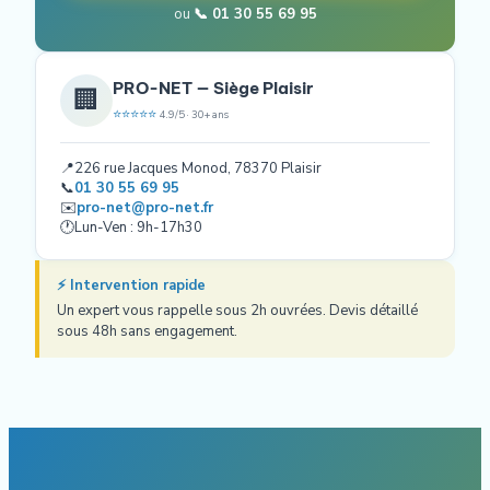
ou
📞 01 30 55 69 95
PRO-NET — Siège Plaisir
🏢
⭐⭐⭐⭐⭐
4.9/5 · 30+ ans
📍
226 rue Jacques Monod, 78370 Plaisir
📞
01 30 55 69 95
✉️
pro-net@pro-net.fr
🕐
Lun-Ven : 9h-17h30
⚡ Intervention rapide
Un expert vous rappelle sous 2h ouvrées. Devis détaillé
sous 48h sans engagement.