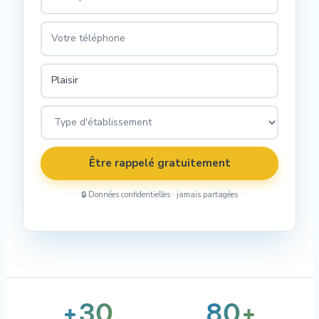
Être rappelé gratuitement
🔒 Données confidentielles · jamais partagées
+30
80+