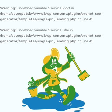
Aller
au
Warning
: Undefined variable $serviceShort in
contenu
/home/osteopatskv/www8/wp-content/plugins/pronet-seo-
generator/templates/single-pn_landing.php
on line
49
Warning
: Undefined variable $serviceTitle in
/home/osteopatskv/www8/wp-content/plugins/pronet-seo-
generator/templates/single-pn_landing.php
on line
49