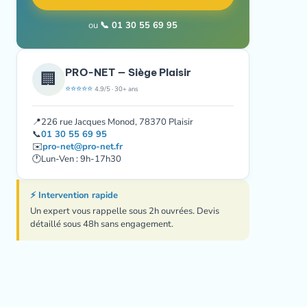
ou
📞 01 30 55 69 95
PRO-NET — Siège Plaisir
🏢
⭐⭐⭐⭐⭐
4.9/5 · 30+ ans
📍
226 rue Jacques Monod, 78370 Plaisir
📞
01 30 55 69 95
✉️
pro-net@pro-net.fr
🕐
Lun-Ven : 9h-17h30
⚡ Intervention rapide
Un expert vous rappelle sous 2h ouvrées. Devis
détaillé sous 48h sans engagement.