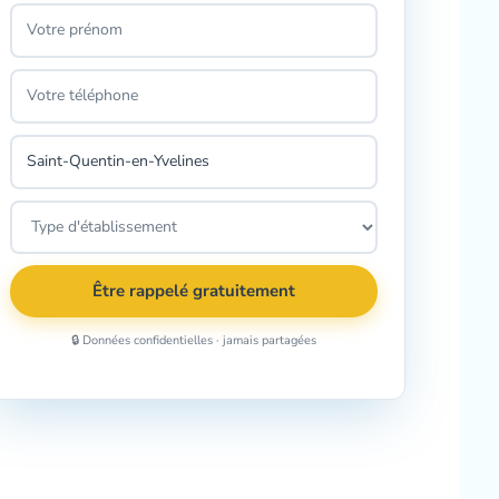
Être rappelé gratuitement
🔒 Données confidentielles · jamais partagées