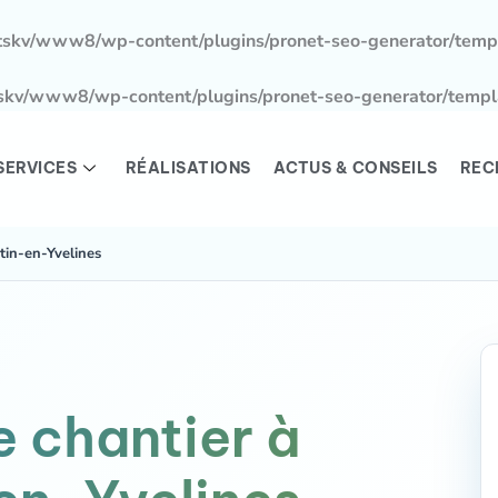
tskv/www8/wp-content/plugins/pronet-seo-generator/templ
skv/www8/wp-content/plugins/pronet-seo-generator/templa
SERVICES
RÉALISATIONS
ACTUS & CONSEILS
REC
tin-en-Yvelines
e chantier à