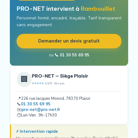
PRO-NET intervient à
Rambouillet
Personnel formé, encadré, traçable. Tarif transparent
sans engagement.
Demander un devis gratuit
ou
📞 01 30 55 69 95
PRO-NET — Siège Plaisir
🏢
⭐⭐⭐⭐⭐
4.9/5 · 30+ ans
📍
226 rue Jacques Monod, 78370 Plaisir
📞
01 30 55 69 95
✉️
pro-net@pro-net.fr
🕐
Lun-Ven : 9h-17h30
⚡ Intervention rapide