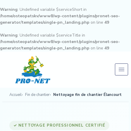
Aller
au
Warning
: Undefined variable $serviceShort in
contenu
/home/osteopatskv/www8/wp-content/plugins/pronet-seo-
generator/templates/single-pn_landing.php
on line
49
Warning
: Undefined variable $serviceTitle in
/home/osteopatskv/www8/wp-content/plugins/pronet-seo-
generator/templates/single-pn_landing.php
on line
49
Accueil
Fin de chantier
Nettoyage fin de chantier Élancourt
✓ NETTOYAGE PROFESSIONNEL CERTIFIÉ