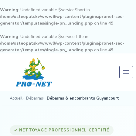
Aller
au
Warning
: Undefined variable $serviceShort in
contenu
/home/osteopatskv/www8/wp-content/plugins/pronet-seo-
generator/templates/single-pn_landing.php
on line
49
Warning
: Undefined variable $serviceTitle in
/home/osteopatskv/www8/wp-content/plugins/pronet-seo-
generator/templates/single-pn_landing.php
on line
49
Accueil
Débarras
Débarras & encombrants Guyancourt
✓ NETTOYAGE PROFESSIONNEL CERTIFIÉ