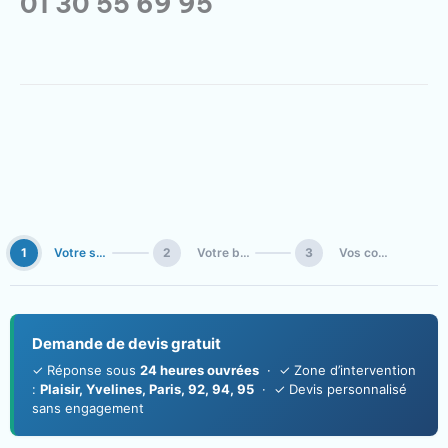
01 30 55 69 95
1
Votre situation
2
Votre besoin
3
Vos coordonnées
Demande de devis gratuit
✓ Réponse sous
24 heures ouvrées
· ✓ Zone d’intervention
:
Plaisir, Yvelines, Paris, 92, 94, 95
· ✓ Devis personnalisé
sans engagement